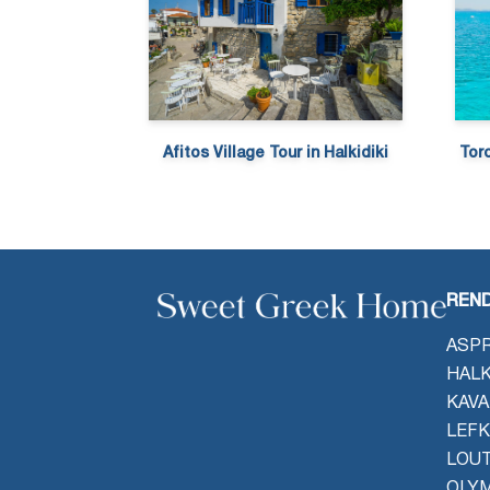
Afitos Village Tour in Halkidiki
Toro
REND
ASPR
HALK
KAVA
LEFK
LOU
OLYM