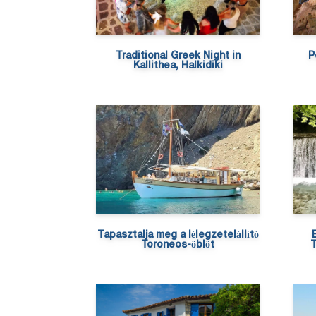
Traditional Greek Night in
P
Kallithea, Halkidiki
Tapasztalja meg a lélegzetelállító
Toroneos-öblöt
T