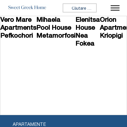
Sari la conținut
Caută:
Vero Mare
Mihaela
Elenitsa
Orion
Apartments
Pool House
House
Apartme
Pefkochori
Metamorfosi
Nea
Kriopigi
Fokea
APARTAMENTE