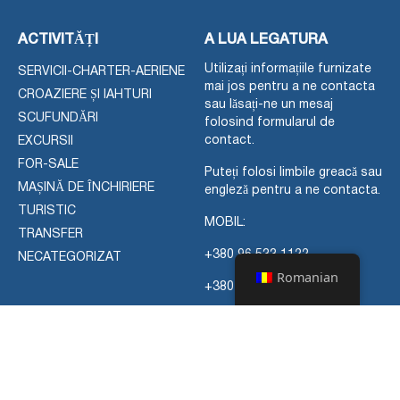
ACTIVITĂȚI
A LUA LEGATURA
Utilizați informațiile furnizate
SERVICII-CHARTER-AERIENE
mai jos pentru a ne contacta
CROAZIERE ȘI IAHTURI
sau lăsați-ne un mesaj
SCUFUNDĂRI
folosind formularul de
contact.
EXCURSII
FOR-SALE
Puteți folosi limbile greacă sau
MAȘINĂ DE ÎNCHIRIERE
engleză pentru a ne contacta.
TURISTIC
MOBIL:
TRANSFER
+380 96 533 1122
NECATEGORIZAT
Romanian
+380 97 907 6151
(WhatsApp Viber Telegram)
EMAIL:
sweetgreekhouse@gmail.com