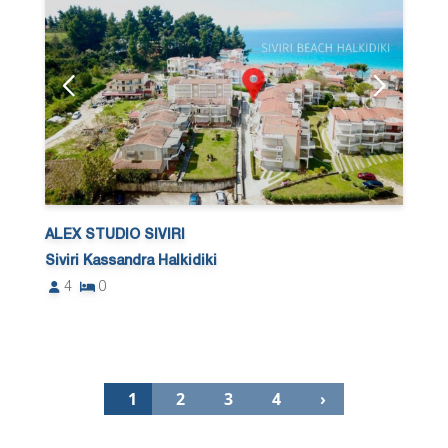
ALEX STUDIO SIVIRI
Siviri Kassandra Halkidiki
4
0
1
2
3
4
›