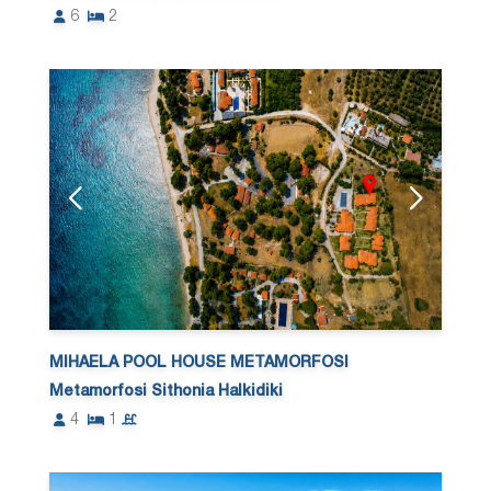
6
2
MIHAELA POOL HOUSE METAMORFOSI
Metamorfosi Sithonia Halkidiki
4
1