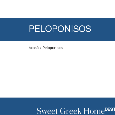
PELOPONISOS
Acasă
» Peloponisos
DEST