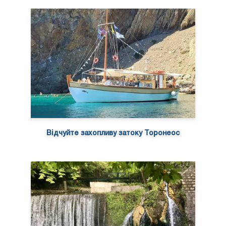
Відчуйте захопливу затоку Торонеос