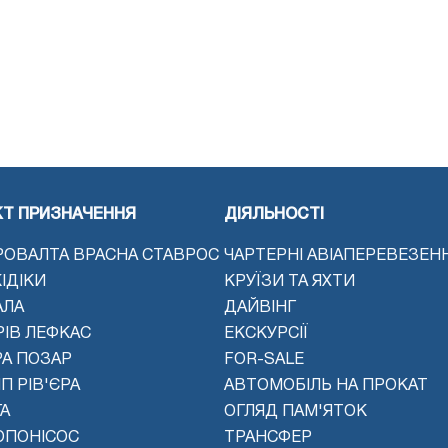
КТ ПРИЗНАЧЕННЯ
ДІЯЛЬНОСТІ
РОВАЛТА ВРАСНА СТАВРОС
ЧАРТЕРНІ АВІАПЕРЕВЕЗЕН
ІДІКИ
КРУЇЗИ ТА ЯХТИ
АЛА
ДАЙВІНГ
РІВ ЛЕФКАС
ЕКСКУРСІЇ
РА ПОЗАР
FOR-SALE
П РІВ'ЄРА
АВТОМОБІЛЬ НА ПРОКАТ
А
ОГЛЯД ПАМ'ЯТОК
ОПОНІСОС
ТРАНСФЕР