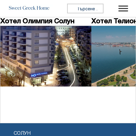
Skip to content
Търсене за:
Хотел Олимпия Солун
Хотел Телио
СОЛУН