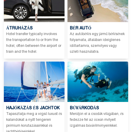
ÁTRUHÁZÁS
BÉR AUTÓ
Hotel transfer typically involves
Az autóbérlés egy jármű bérlésének
the transportation to or from the
folyamata, általában ideiglenes
hotel, often between the airport or
időtartamra, személyes vagy
train and the hotel.
üzleti használatra.
HAJÓKÁZÁS ÉS JACHTOK
BÚVÁRKODÁS
Tapasztalja meg a végső luxust és
Merüljön el a csodák világában, és
kalandokat a nyílt tengeren
fedezze fel az óceán mélyeit
prémium körutazásainkkal és
izgalmas búvárélményeinkkel.
jachtbérléseinkkel.