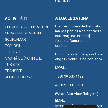
SALONIC
ACTIVITĂȚI
A LUA LEGATURA
Utilizați informațiile furnizate
SERVICII-CHARTER-AERIENE
mai jos pentru a ne contacta
CROAZIERE ȘI IAHTURI
sau lăsați-ne un mesaj
SCUFUNDĂRI
folosind formularul de
contact.
EXCURSII
FOR-SALE
Puteți folosi limbile greacă sau
MAȘINĂ DE ÎNCHIRIERE
engleză pentru a ne contacta.
TURISTIC
MOBIL:
TRANSFER
+380 96 533 1122
NECATEGORIZAT
+380 97 907 6151
(WhatsApp Viber Telegram)
EMAIL:
sweetgreekhouse@gmail.com