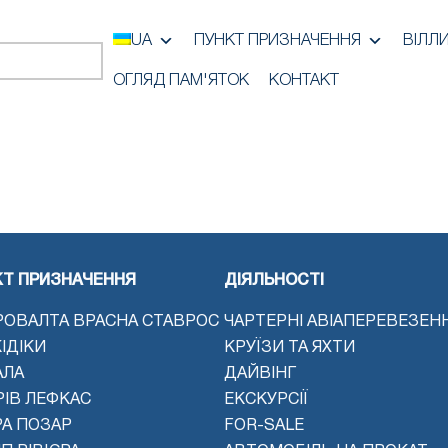
UA
ПУНКТ ПРИЗНАЧЕННЯ
ВІЛЛ
ОГЛЯД ПАМ'ЯТОК
КОНТАКТ
КТ ПРИЗНАЧЕННЯ
ДІЯЛЬНОСТІ
РОВАЛТА ВРАСНА СТАВРОС
ЧАРТЕРНІ АВІАПЕРЕВЕЗЕН
ІДІКИ
КРУЇЗИ ТА ЯХТИ
АЛА
ДАЙВІНГ
РІВ ЛЕФКАС
ЕКСКУРСІЇ
РА ПОЗАР
FOR-SALE