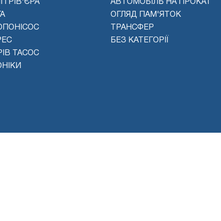
П РІВ'ЄРА
АВТОМОБІЛЬ НА ПРОКАТ
А
ОГЛЯД ПАМ'ЯТОК
ОПОНІСОС
ТРАНСФЕР
РЕС
БЕЗ КАТЕГОРІЇ
ІВ ТАСОС
ОНІКИ