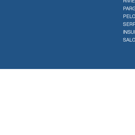
RIVI
PAR
PEL
SER
INSU
SALO