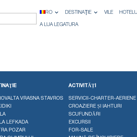
RO
DESTINAŢIE
VILE
HOTELU
A LUA LEGATURA
INAŢIE
ACTIVITĂȚI
OVALTA VRASNA STAVROS
SERVICII-CHARTER-AERIENE
IDIKI
CROAZIERE ȘI IAHTURI
LA
SCUFUNDĂRI
LA LEFKADA
EXCURSII
TRA POZAR
FOR-SALE