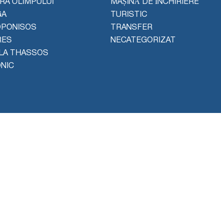
ERA OLIMPULUI
MAȘINĂ DE ÎNCHIRIERE
GA
TURISTIC
OPONISOS
TRANSFER
RES
NECATEGORIZAT
LA THASSOS
NIC